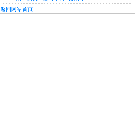
返回网站首页