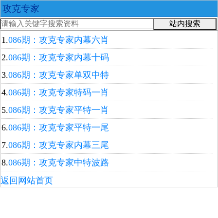
攻克专家
站内搜索
1.
086期：攻克专家内幕六肖
2.
086期：攻克专家内幕十码
3.
086期：攻克专家单双中特
4.
086期：攻克专家特码一肖
5.
086期：攻克专家平特一肖
6.
086期：攻克专家平特一尾
7.
086期：攻克专家内幕三尾
8.
086期：攻克专家中特波路
返回网站首页