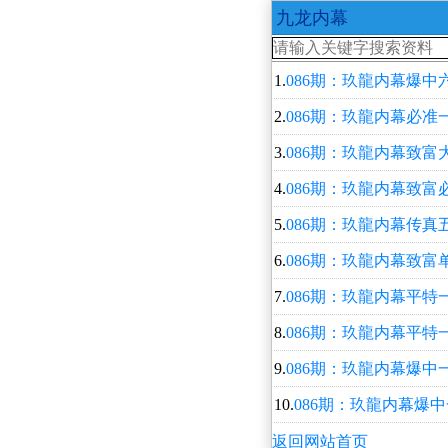
九龙内幕
1.
086期：玖龍内幕爆中
2.
086期：玖龍内幕必准
3.
086期：玖龍内幕致富
4.
086期：玖龍内幕致富必
5.
086期：玖龍内幕传真
6.
086期：玖龍内幕致富
7.
086期：玖龍内幕平特
8.
086期：玖龍内幕平特
9.
086期：玖龍内幕爆中
10.
086期：玖龍内幕爆
返回网站首页