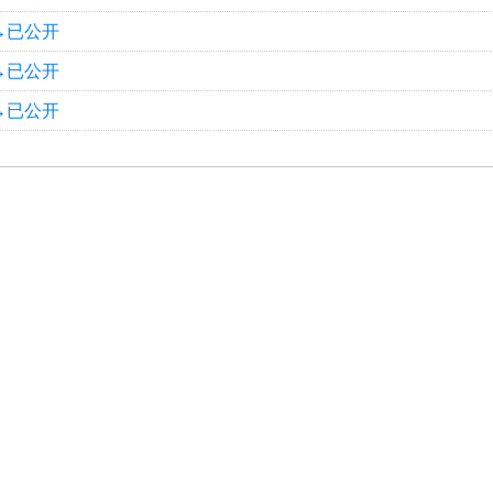
】→已公开
】→已公开
】→已公开