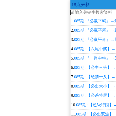
18点来料
1.
085期:『必赢平码』
2.
085期:『必赢平尾』
3.
085期:『必赢平肖』
4.
085期: 【六尾中奖】
5.
085期:『一肖中特』
6.
085期: 【必中三头】
7.
085期: 【绝禁一头】
8.
085期: 【必出大小】
9.
085期: 【必杀特尾】
10.
085期: 【超级特围
11.
085期: 【必出双波