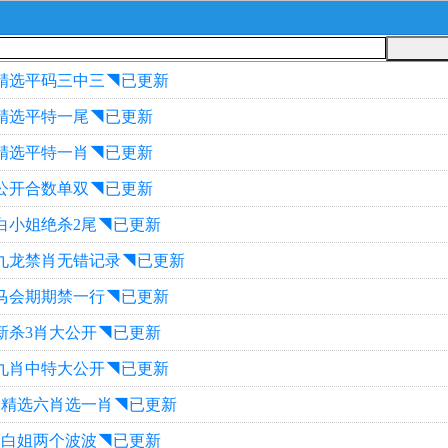
╬◤精选平码三中三◥已更新
╬◤精选平特一尾◥已更新
╬◤精选平特一肖◥已更新
╬◤公开合数单双◥已更新
◤白小姐绝杀2尾◥已更新
╬◤九龙禁肖无错记录◥已更新
╬◤马会期期禁一行◥已更新
◤新杀3肖大公开◥已更新
╬◤九肖中特大公开◥已更新
╬◤精选六肖选一肖◥已更新
╬◤白姐两个波波◥已更新