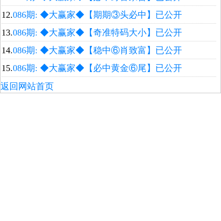
12.
086期: ◆大赢家◆【期期③头必中】已公开
13.
086期: ◆大赢家◆【奇准特码大小】已公开
14.
086期: ◆大赢家◆【稳中⑥肖致富】已公开
15.
086期: ◆大赢家◆【必中黄金⑥尾】已公开
返回网站首页