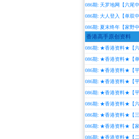
086期: 天罗地网【六
086期: 大人登入【单
086期: 夏末终年【家
香港高手原创资料
086期: ★香港资料★【
086期: ★香港资料★【
086期: ★香港资料★【
086期: ★香港资料★【
086期: ★香港资料★【
086期: ★香港资料★【
086期: ★香港资料★【
086期: ★香港资料★【
086期: ★香港资料★【