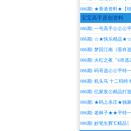
086期: ★香港资料★【
宝宝高手原创资料
086期: 一号高手㊣㊣
086期: ☆★快乐精品
086期: 梦回江南《⑥
086期: 火红之夜『6
086期: 码哥选㊣㊣平
086期: 机头马 十二码
086期: 亿家发㊣精品
086期: ★码上杀庄★
086期: 老林子★★平
086期: 妙笔生辉℃精