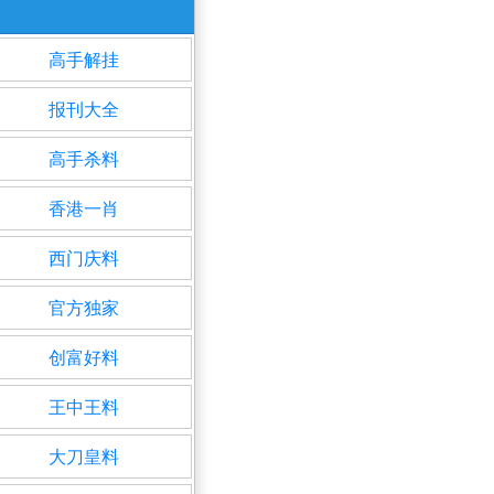
高手解挂
报刊大全
高手杀料
香港一肖
西门庆料
官方独家
创富好料
王中王料
大刀皇料